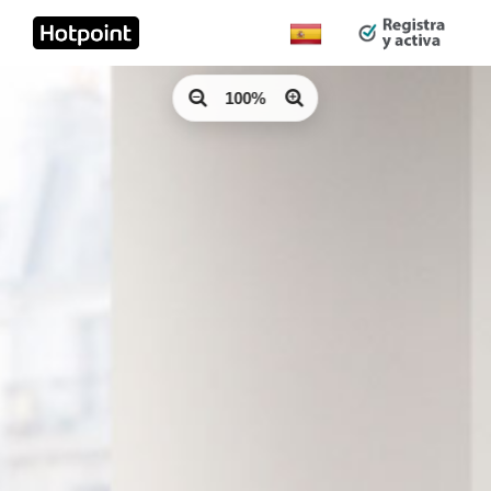
Cambiar
país:
100%