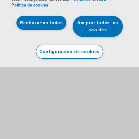
Política de cookies
Rechazarlas todas
Aceptar todas las
cookies
Configuración de cookies
Registre su aparato
Hotpoint y Domestic & General recogen y tratan conjuntamente los datos
que nos facilita para registrar su electrodoméstico y ofrecerle planes de
garantía para protegerlo. Para más detalles sobre cómo tratamos sus
datos personales, y cómo ejercer sus derechos (incluyendo revocar el
consentimiento) consulte los avisos de privacidad
Hotpoint
y
Domestic &
General.